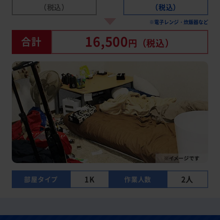
（税込）
（税込）
※電子レンジ・炊飯器など
16,500
合計
円
（税込）
1K
2人
部屋タイプ
作業人数