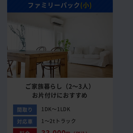
ファミリーパック
(小)
ご家族暮らし（2～3人）
お片付けにおすすめ
1DK～1LDK
間取り
1～2tトラック
対応車
33,000