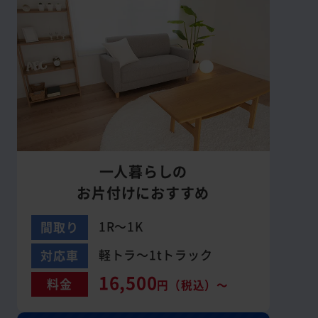
一人暮らしの
お片付けにおすすめ
1R～1K
間取り
軽トラ～1tトラック
対応車
16,500
料金
円（税込）～