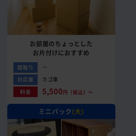
お部屋のちょっとした
お片付けにおすすめ
－
間取り
カゴ車
対応車
5,500
料金
円（税込）～
ミニパック
(大)