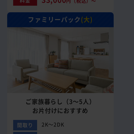
料金
円（税込）～
ファミリーパック
(大)
ご家族暮らし（3～5人）
お片付けにおすすめ
2K～2DK
間取り