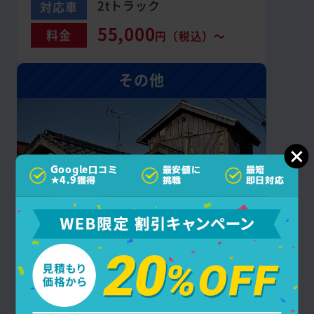
2tトラック
対応車
55,000
料金
円（税込）～
その他
Google口コミ
最安値に
最短
★4.9獲得
挑戦
即日対応
遺品整理やゴミ屋敷など
一軒家のお片付け