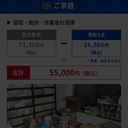
ご家庭
回収・処分・作業後の清掃
■
回収費用
買取5点
71,500
16,500
円
円
（税込）
（税込）
※家具・おもちゃなど
55,000
合計
円
（税込）