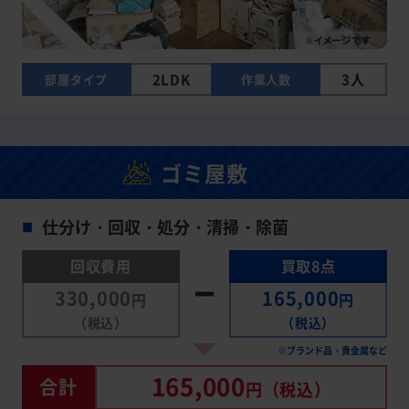
2LDK
3人
部屋タイプ
作業人数
ゴミ屋敷
仕分け・回収・処分・清掃・除菌
■
回収費用
買取8点
330,000
165,000
円
円
（税込）
（税込）
※ブランド品・貴金属など
165,000
合計
円
（税込）