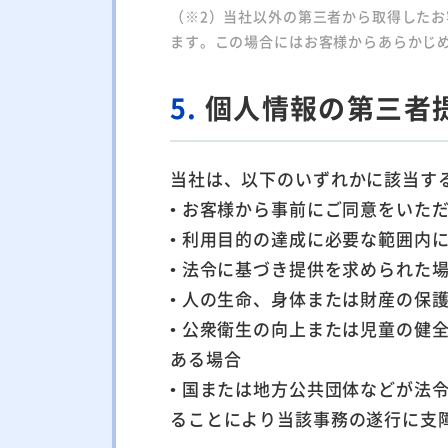
（※2）当社以外の第三者から取得した
ます。この場合にはお客様からあらかじ
5.
個人情報の第三者
当社は、以下のいずれかに該当す
• お客様から事前にご同意をいた
• 利用目的の達成に必要な範囲内
• 法令に基づき提供を求められた
• 人の生命、身体または財産の
• 公衆衛生の向上または児童の
ある場合
• 国または地方公共団体などが
ることにより当該事務の遂行に支