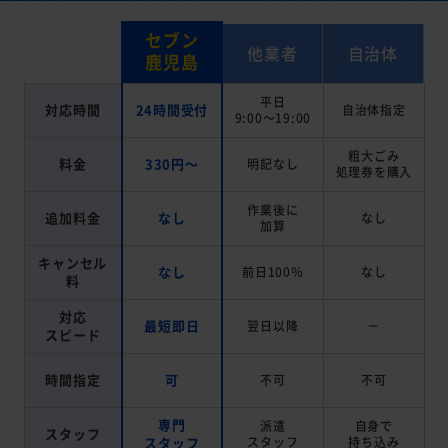
セブン
他業者
自治体
鹿児島
平日
対応時間
24時間受付
自治体指定
9:00～19:00
粗大ごみ
料金
330円～
明記なし
処理券を
購入
作業後に
追加料金
なし
なし
加算
キャンセル
なし
前日100％
なし
料
対応
最短即日
翌日以降
－
スピード
時間指定
可
不可
不可
専門
派遣
自身で
スタッフ
スタッフ
スタッフ
持ち込み