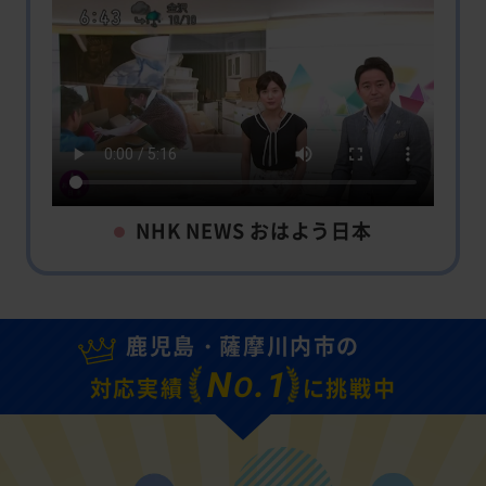
NHK NEWS おはよう日本
鹿児島・薩摩川内市の
N
.1
O
対応実績
に挑戦中