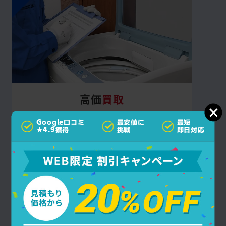
高価
買取
確かな査定で高価買取を実施！買取費用は回
Google口コミ
最安値に
最短
収費用から差し引きますので、お安くサービ
★4.9獲得
挑戦
即日対応
スをご利用いただけます。