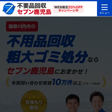
薩摩川内市の
不用品回収
粗大ゴミ処分
なら
セブン鹿児島
におまかせ！