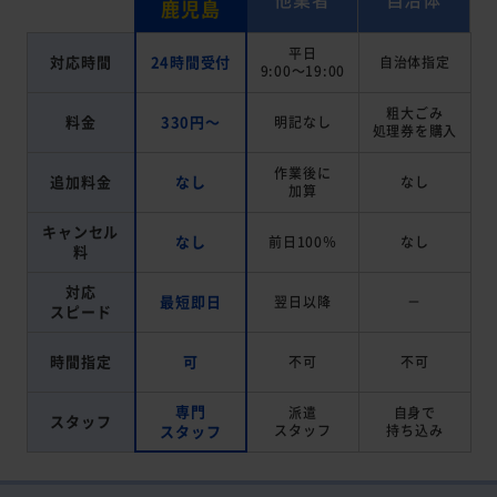
鹿児島
平日
対応時間
24時間受付
自治体指定
9:00～19:00
粗大ごみ
料金
330円～
明記なし
処理券を
購入
作業後に
追加料金
なし
なし
加算
キャンセル
なし
前日100％
なし
料
対応
最短即日
翌日以降
－
スピード
時間指定
可
不可
不可
専門
派遣
自身で
スタッフ
スタッフ
スタッフ
持ち込み