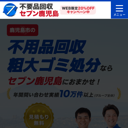
鹿児島市の
不用品回収
粗大ゴミ処分
なら
セブン鹿児島
におまかせ！