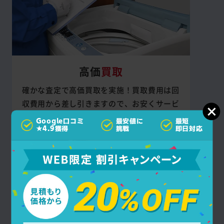
高価
買取
確かな査定で高価買取を実施！買取費用は回
収費用から差し引きますので、お安くサービ
スをご利用いただけます。
Google口コミ
最安値に
最短
★4.9獲得
挑戦
即日対応