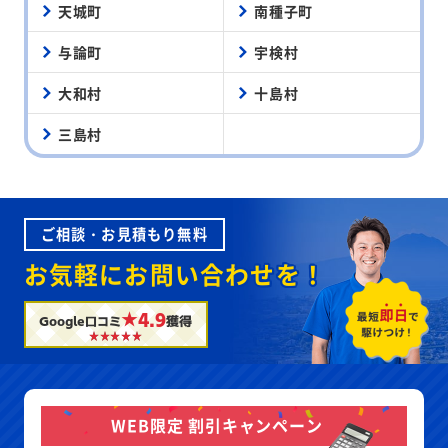
天城町
南種子町
与論町
宇検村
大和村
十島村
三島村
ご相談・お見積もり無料
お気軽にお問い合わせを！
★4.9
Google口コミ
獲得
WEB限定 割引キャンペーン