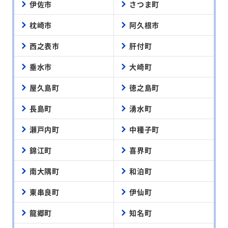
伊佐市
さつま町
枕崎市
阿久根市
西之表市
肝付町
垂水市
大崎町
屋久島町
徳之島町
長島町
湧水町
瀬戸内町
中種子町
錦江町
喜界町
南大隅町
和泊町
東串良町
伊仙町
龍郷町
知名町