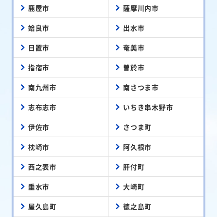
鹿屋市
薩摩川内市
姶良市
出水市
日置市
奄美市
指宿市
曽於市
南九州市
南さつま市
志布志市
いちき串木野市
伊佐市
さつま町
枕崎市
阿久根市
西之表市
肝付町
垂水市
大崎町
屋久島町
徳之島町