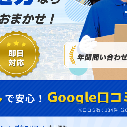
おまかせ！
し
で安心！
Google口コ
※口コミ数：134件（2