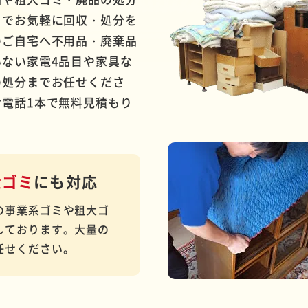
までお気軽に回収・処分を
のご自宅へ不用品・廃棄品
ない家電4品目や家具な
の処分までお任せくださ
電話1本で無料見積もり
大ゴミ
にも対応
の事業系ゴミや粗大ゴ
しております。大量の
任せください。