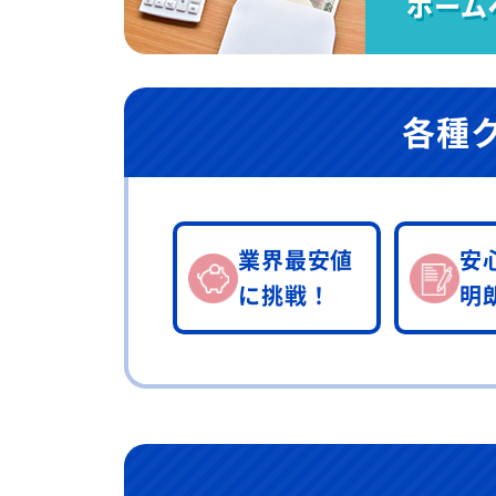
各種
業界最安値
安
に挑戦！
明