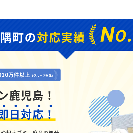
N
O
大隅町の
対応実績
10万件以上
績
（グループ全体）
ン鹿児島！
即日対応！
品や粗大ゴミ・廃品の処分