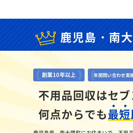
鹿児島・南
創業10年以上
年間問い合わせ実
不用品回収はセブ
何点からでも
最短
鹿児島県、南大隅町にお住まいで、不用