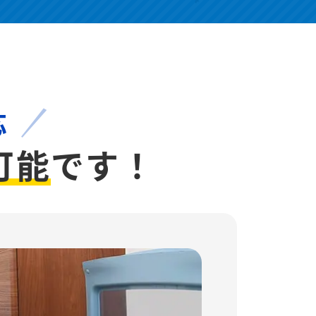
応
可能
です！