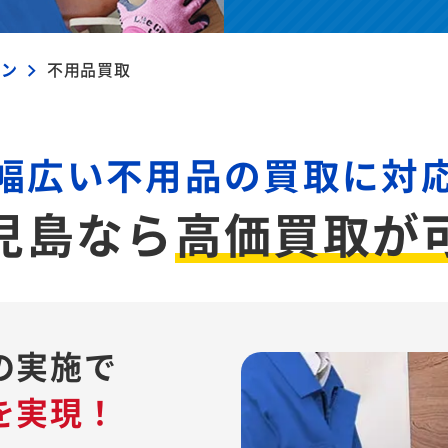
ブン
不用品買取
幅広い不用品の買取に対
児島なら
高価買取が
の実施で
を実現！