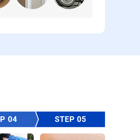
EP
STEP