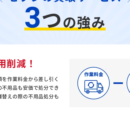
3
つ
の強み
用削減！
額を作業料金から差し引く
の不用品も安価で処分でき
様替えの際の不用品処分も