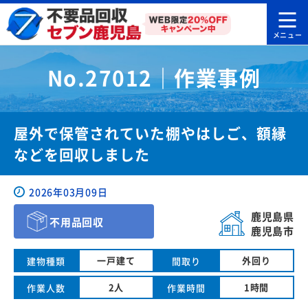
No.27012｜作業事例
屋外で保管されていた棚やはしご、額縁
などを回収しました
2026年03月09日
鹿児島県
不用品回収
鹿児島市
一戸建て
外回り
建物種類
間取り
2人
1時間
作業人数
作業時間