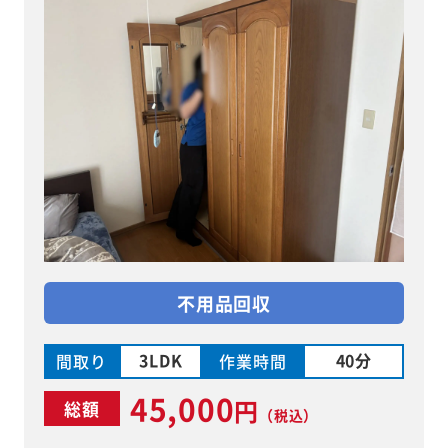
不用品回収
3LDK
40分
間取り
作業時間
45,000
円
総額
（税込）