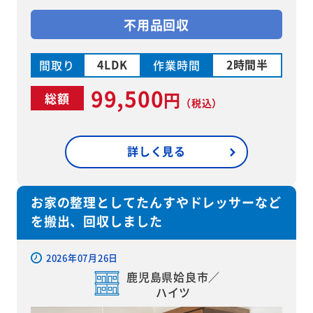
不用品回収
4LDK
2時間半
間取り
作業時間
99,500
円
総額
（税込）
詳しく見る
お家の整理としてたんすやドレッサーなど
を搬出、回収しました
2026年07月26日
鹿児島県姶良市／
ハイツ