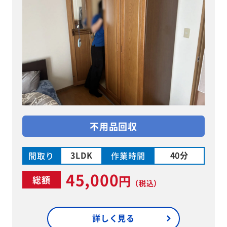
不用品回収
3LDK
40分
間取り
作業時間
45,000
円
総額
（税込）
詳しく見る