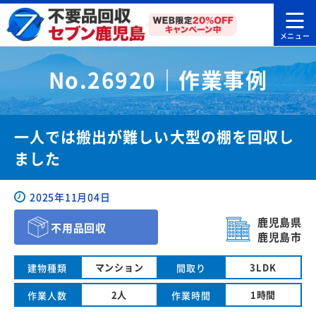
No.26920｜作業事例
一人では搬出が難しい大型の棚を回収し
ました
2025年11月04日
鹿児島県
不用品回収
鹿児島市
マンション
3LDK
建物種類
間取り
2人
1時間
作業人数
作業時間