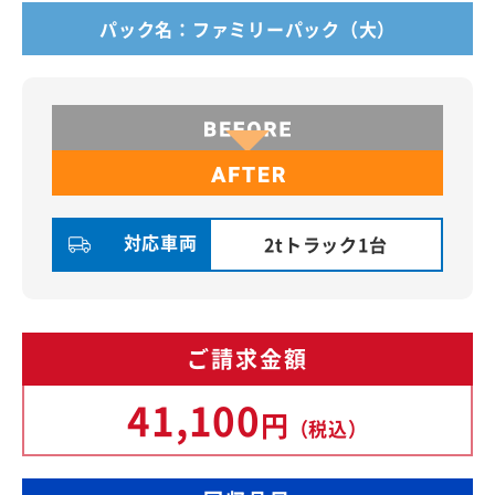
パック名：ファミリーパック（大）
対応車両
2tトラック1台
ご請求金額
41,100
円
（税込）