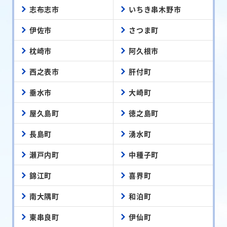
志布志市
いちき串木野市
伊佐市
さつま町
枕崎市
阿久根市
西之表市
肝付町
垂水市
大崎町
屋久島町
徳之島町
長島町
湧水町
瀬戸内町
中種子町
錦江町
喜界町
南大隅町
和泊町
東串良町
伊仙町