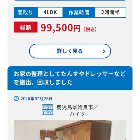
4LDK
2時間半
間取り
作業時間
99,500
円
総額
（税込）
詳しく見る
お家の整理としてたんすやドレッサーなど
を搬出、回収しました
2026年07月26日
鹿児島県姶良市／
ハイツ